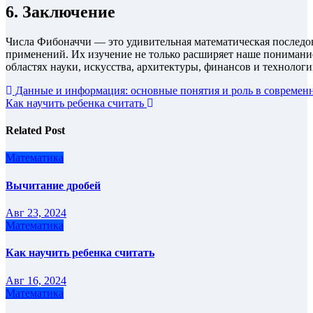
6. Заключение
Числа Фибоначчи — это удивительная математическая последо
применений. Их изучение не только расширяет наше понимани
областях науки, искусства, архитектуры, финансов и технологи
Навигация
Данные и информация: основные понятия и роль в современ
Как научить ребенка считать
по
записям
Related Post
Математика
Вычитание дробей
Авг 23, 2024
Математика
Как научить ребенка считать
Авг 16, 2024
Математика