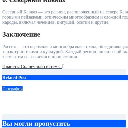
Северный Кавказ — это регион, расположенный на севере Кавк
горными пейзажами, этническим многообразием и сложной по
народы, включая чеченцев, ингушей, осетин и другие.
Заключение
Россия — это огромная и многообразная страна, объединяюща
характеристиками и культурой. Каждый регион вносит свой вк
элементом ее развития и процветания.
Навигация
Планеты Солнечной системы
по
Related Post
записям
География
Планеты Солнечной системы
Сен 7, 2024
Вы могли пропустить