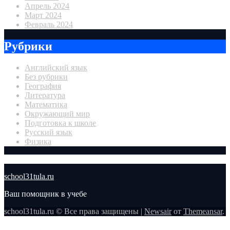
Апрель 2024
Март 2024
Февраль 2024
Рубрики
Английский язык
Без рубрики
География
Литература
Математика
Окружающий мир
Подготовка к школе
Русский язык
Физика
school31tula.ru
Ваш помощник в учебе
school31tula.ru © Все права защищены
|
Newsair
от
Themeansar
.