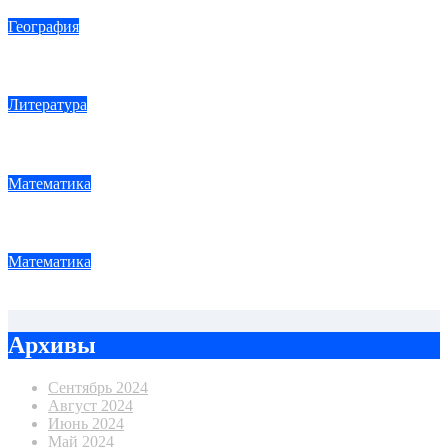
География
Планеты Солнечной системы
Литература
Мотивы лирики Пушкина
Математика
Вычитание дробей
Математика
Как научить ребенка считать
Архивы
Сентябрь 2024
Август 2024
Июнь 2024
Май 2024