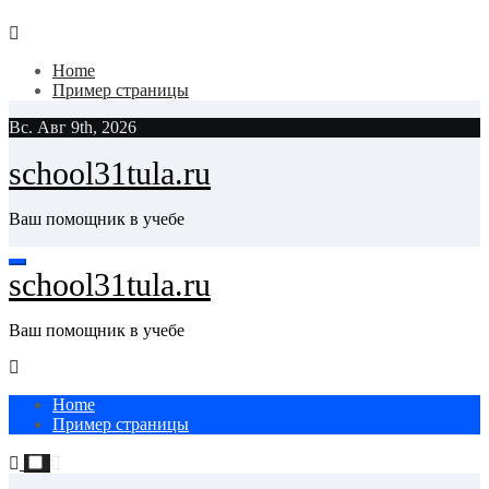
Skip
to
Home
content
Пример страницы
Вс. Авг 9th, 2026
school31tula.ru
Ваш помощник в учебе
school31tula.ru
Ваш помощник в учебе
Home
Пример страницы